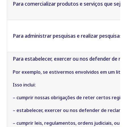
Para c
omercializar produtos e serviços
que sejam
Para a
dministrar pesquisas e realizar pesquisas
.
Para estabelecer, exercer ou nos defender de rec
Por exemplo, se estivermos envolvidos em um litígi
Isso inclui:
– cumprir nossas obrigações de reter certos regist
– estabelecer, exercer ou nos defender de reclamaç
– cumprir leis, regulamentos, ordens judiciais, ou o