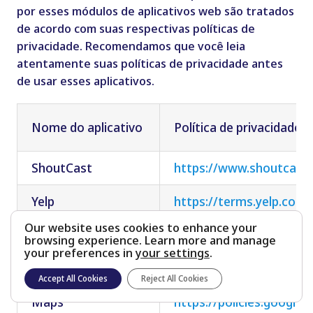
por esses módulos de aplicativos
w
eb são
tratados
de acordo com suas respectivas políticas de
privacidade. Recomendamos que você leia
atentamente suas
políticas de privacidade
antes
de usar esses aplicativos.
Nome do aplicativo
Política de
privacidade
ShoutCast
https://www.shoutcast.
Yelp
https://terms.yelp.com
Our website uses cookies to enhance your
YouTube
https://policies.google.
browsing experience. Learn more and manage
your preferences in
your settings
.
OpenWeatherMap
https://openweather.co.
Accept All Cookies
Reject All Cookies
Maps
https://policies.google.