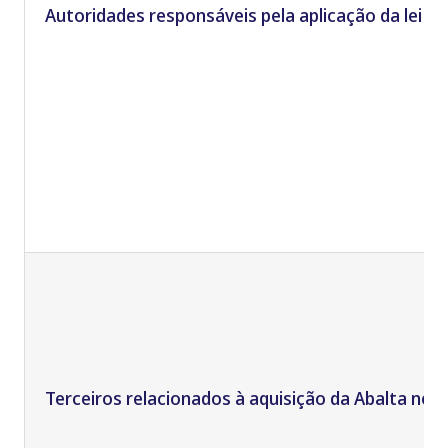
Autoridades
responsáveis pela aplicação da lei
e 
Terceiros relacionados à aquisição da
Abalta
no t