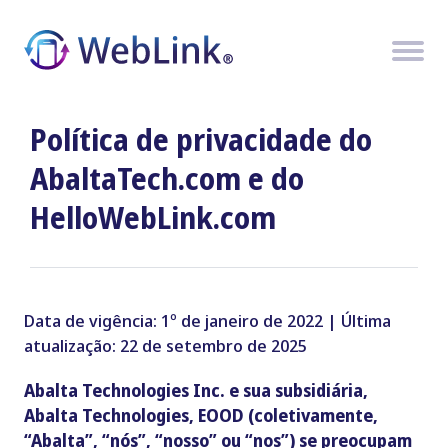
Skip
to
content
Política de privacidade do
AbaltaTech.com e do
HelloWebLink.com
Data de vigência:
1º de janeiro de 2022
|
Última
atualização: 22 de setembro de 2025
Abalta
Technologies Inc
.
e sua subsidiária,
Abalta
Technologies, EOOD (coletivamente,
“
Abalta
”
,
“
nós
”
,
“
nosso
”
ou
“
nos
”
) se preocupam