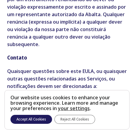
violação expressamente por escrito e assinado por
um representante autorizado da Abalta. Qualquer
renúncia (expressa ou implícita) a qualquer dever
ou violação da nossa parte não constituirá
renúncia a qualquer outro dever ou violação
subsequente.
Contato
Quaisquer questões sobre este EULA, ou quaisquer
outras questões relacionadas aos Serviços, ou
notificações devem ser direcionadas a:
Our website uses cookies to enhance your
Abalta Technologies, Inc.
browsing experience. Learn more and manage
your preferences in
your settings
.
+1 (858) 458-0760
Accept All Cookies
Reject All Cookies
info@abaltatech.com