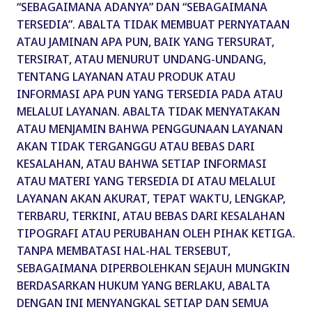
“SEBAGAIMANA ADANYA” DAN “SEBAGAIMANA
TERSEDIA”. ABALTA TIDAK MEMBUAT PERNYATAAN
ATAU JAMINAN APA PUN, BAIK
YANG
TERSURAT,
TERSIRAT, ATAU
MENURUT UNDANG-UNDANG
,
TENTANG LAYANAN ATAU PRODUK ATAU
INFORMASI APA PUN YANG TERSEDIA
PADA
ATAU
MELALUI LAYANAN. ABALTA TIDAK MENYATAKAN
ATAU MENJAMIN BAHWA PENGGUNAAN LAYANAN
AKAN TIDAK TERGANGGU ATAU BEBAS DARI
KESALAHAN, ATAU BAHWA SETIAP INFORMASI
ATAU MATERI YANG TERSEDIA DI ATAU MELALUI
LAYANAN AKAN AKURAT, TEPAT WAKTU, LENGKAP,
TERBARU, TERKINI, ATAU BEBAS DARI KESALAHAN
TIPOGRAFI ATAU PERUBAHAN OLEH PIHAK KETIGA.
TANPA MEMBATASI HAL-HAL TERSEBUT,
SEBAGAIMANA DIPERBOLEHKAN SEJAUH MUNGKIN
BERDASARKAN HUKUM YANG BERLAKU, ABALTA
DENGAN INI MENYANGKAL SETIAP DAN SEMUA