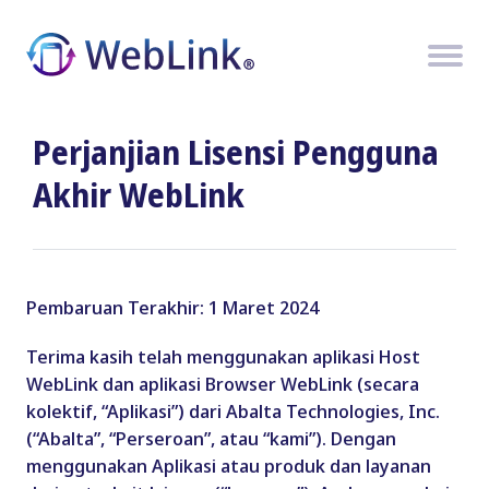
Skip
to
content
Perjanjian Lisensi Pengguna
Akhir WebLink
Pembaruan Terakhir: 1 Maret 2024
Terima kasih telah menggunakan aplikasi Host
WebLink dan aplikasi Browser WebLink
(secara
kolektif, “Aplikasi”)
dari Abalta Technologies, Inc.
(“Abalta”, “Perseroan”, atau “kami”). Dengan
menggunakan Aplikasi atau produk dan layanan