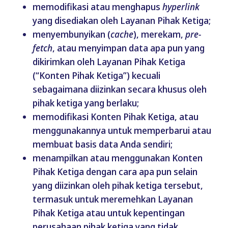
memodifikasi atau menghapus
hyperlink
yang disediakan oleh Layanan Pihak Ketiga;
menyembunyikan (
cache
), merekam,
pre-
fetch
, atau menyimpan data apa pun yang
dikirimkan oleh Layanan Pihak Ketiga
(“Konten Pihak Ketiga”) kecuali
sebagaimana diizinkan secara khusus oleh
pihak ketiga yang berlaku;
memodifikasi Konten Pihak Ketiga, atau
menggunakannya untuk memperbarui atau
membuat
basis data
Anda sendiri;
menampilkan atau menggunakan Konten
Pihak Ketiga dengan cara apa pun selain
yang diizinkan oleh pihak ketiga tersebut,
termasuk untuk meremehkan Layanan
Pihak Ketiga atau untuk kepentingan
perusahaan pihak ketiga yang tidak