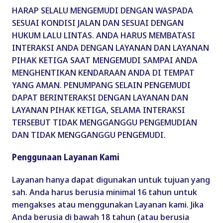
HARAP
SELALU MENGEMUDI DENGAN WASPADA
SESUAI KONDISI JALAN DAN SESUAI DENGAN
HUKUM LALU LINTAS. ANDA HARUS MEMBATASI
INTERAKSI ANDA DENGAN LAYANAN DAN LAYANAN
PIHAK KETIGA SAAT MENGEMUDI SAMPAI ANDA
MENGHENTIKAN KENDARAAN ANDA DI TEMPAT
YANG AMAN. PENUMPANG SELAIN PENGEMUDI
DAPAT BERINTERAKSI DENGAN LAYANAN DAN
LAYANAN PIHAK KETIGA, SELAMA
INTERAKSI
TERSEBUT
TIDAK MENGGANGGU PENGEMUDIAN
DAN TIDAK MENGGANGGU PENGEMUDI.
Penggunaan Layanan
K
ami
Layanan hanya dapat digunakan untuk tujuan yang
sah. Anda harus berusia minimal 16 tahun untuk
mengakses atau menggunakan Layanan kami. Jika
Anda berusia di bawah 18 tahun (atau berusia