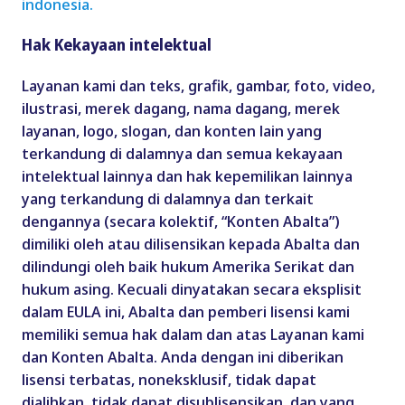
indonesia.
Hak Kekayaan intelektual
Layanan kami dan teks, grafik, gambar, foto, video,
ilustrasi, merek dagang, nama dagang, merek
layanan, logo, slogan, dan konten lain yang
terkandung di dalamnya dan semua kekayaan
intelektual lainnya dan hak kepemilikan lainnya
yang terkandung di dalamnya dan terkait
dengannya (secara kolektif, “Konten Abalta”)
dimiliki oleh atau dilisensikan kepada Abalta dan
dilindungi oleh baik hukum Amerika Serikat dan
hukum asing. Kecuali dinyatakan secara eksplisit
dalam EULA ini, Abalta dan pemberi lisensi kami
memiliki semua hak dalam dan atas Layanan kami
dan Konten Abalta. Anda dengan ini diberikan
lisensi terbatas, noneksklusif, tidak dapat
dialihkan, tidak dapat disublisensikan, dan yang