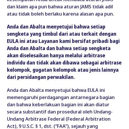
dan klaim apa pun bahwa aturan JAMS tidak adil
atau tidak boleh berlaku karena alasan apa pun.
Anda dan Abalta menyetujui bahwa setiap
sengketa yang timbul dari atau terkait dengan
EULA ini atau Layanan kami bersifat pribadi bagi
Anda dan Abalta dan bahwa setiap sengketa
akan diselesaikan hanya melalui arbitrase
individu dan tidak akan dibawa sebagai arbitrase
kelompok, gugatan kelompok atau jenis lainnya
dari persidangan perwakilan.
Anda dan Abalta
menyetujui
bahwa EULA ini
memengaruhi perdagangan antarnegara bagian
dan bahwa keberlakuan bagian ini akan diatur
secara substantif dan prosedural oleh Undang-
Undang Arbitrase Federal
(
Federal Arbitration
Act
)
, 9 U.S.C. § 1, dst. (“FAA”), sejauh yang